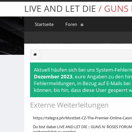
LIVE AND LET DIE
/ GUNS
Startseite
Foren
Aktuell häufen sich bei uns System-Fehler
Dezember 2023
, eure Angaben zu den hin
Fehlermeldungen, in Bezug auf E-Mails bei
können, bis hin, dass diese User gesperrt 
Externe Weiterleitungen
https://telegra.ph/Mostbet-CZ-The-Premier-Online-Casin
Du bist dabei LIVE AND LET DIE :: GUNS N' ROSES FORUM 
weitergeleitet zu werden.