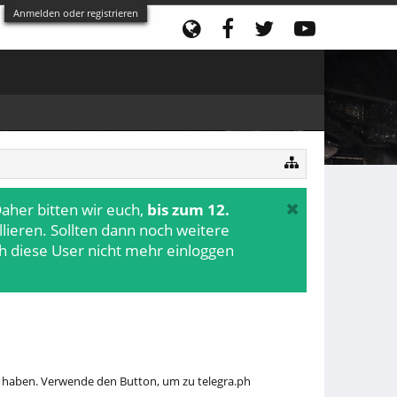
Anmelden oder registrieren
aher bitten wir euch,
bis zum 12.
ollieren. Sollten dann noch weitere
h diese User nicht mehr einloggen
r haben. Verwende den Button, um zu telegra.ph