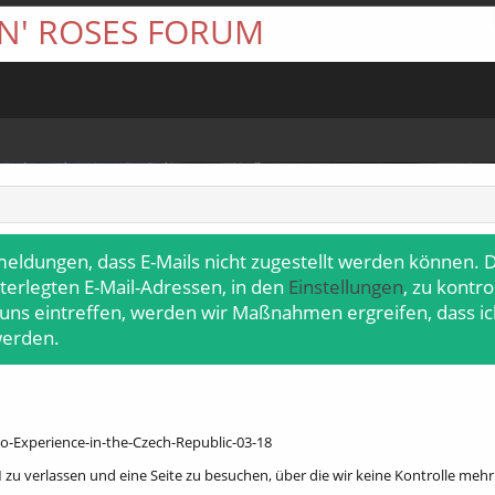
 N' ROSES FORUM
meldungen, dass E-Mails nicht zugestellt werden können. D
terlegten E-Mail-Adressen, in den
Einstellungen
, zu kontr
 uns eintreffen, werden wir Maßnahmen ergreifen, dass ic
werden.
o-Experience-in-the-Czech-Republic-03-18
zu verlassen und eine Seite zu besuchen, über die wir keine Kontrolle meh