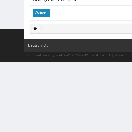
Weiter...
Deutsch [Du]
Forum software by XenForo™
© 2010-2018 XenForo Ltd.
|
Media embe