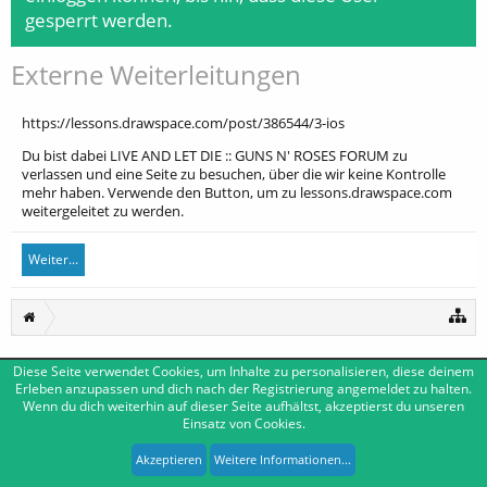
gesperrt werden.
Externe Weiterleitungen
https://lessons.drawspace.com/post/386544/3-ios
Du bist dabei LIVE AND LET DIE :: GUNS N' ROSES FORUM zu
verlassen und eine Seite zu besuchen, über die wir keine Kontrolle
mehr haben. Verwende den Button, um zu lessons.drawspace.com
weitergeleitet zu werden.
Weiter...
Diese Seite verwendet Cookies, um Inhalte zu personalisieren, diese deinem
Deutsch [Du]
Kontakt
Erleben anzupassen und dich nach der Registrierung angemeldet zu halten.
Wenn du dich weiterhin auf dieser Seite aufhältst, akzeptierst du unseren
Impressum
Nutzungsbedingungen
Datenschutzerklärung
Einsatz von Cookies.
Forum software by XenForo™
|
Media embeds by s9e
-
Deutsch von xenDach
XenForo style by Pixel Exit
Akzeptieren
Weitere Informationen...