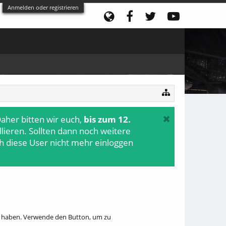
Anmelden oder registrieren
aher bitten wir euch,
bis zum 12.
ollieren. Sollten dann noch weitere
h diese User nicht mehr einloggen
hr haben. Verwende den Button, um zu