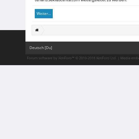
Weiter...
Deutsch [Du]
Forum software by XenForo™
© 2010-2018 XenForo Ltd.
|
Media embe