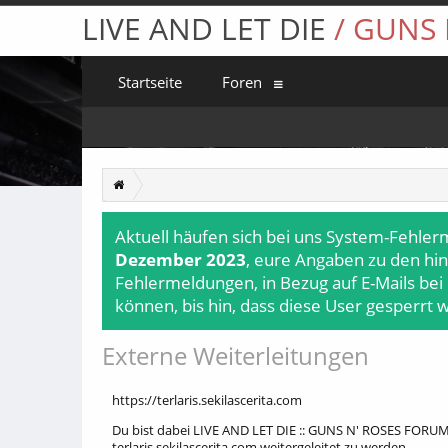
LIVE AND LET DIE
/ GUNS
Startseite
Foren
Aktuell häufen sich bei uns System-Fehler
Dezember 2023
, eure Angaben zu den hin
Fehlermeldungen, in Bezug auf E-Mails bei
können, bis hin, dass diese User gesperrt 
Externe Weiterleitungen
https://terlaris.sekilascerita.com
Du bist dabei LIVE AND LET DIE :: GUNS N' ROSES FORUM 
terlaris.sekilascerita.com weitergeleitet zu werden.