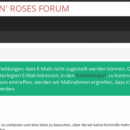
 N' ROSES FORUM
meldungen, dass E-Mails nicht zugestellt werden können. D
terlegten E-Mail-Adressen, in den
Einstellungen
, zu kontr
 uns eintreffen, werden wir Maßnahmen ergreifen, dass ic
werden.
zu verlassen und eine Seite zu besuchen, über die wir keine Kontrolle me
den.