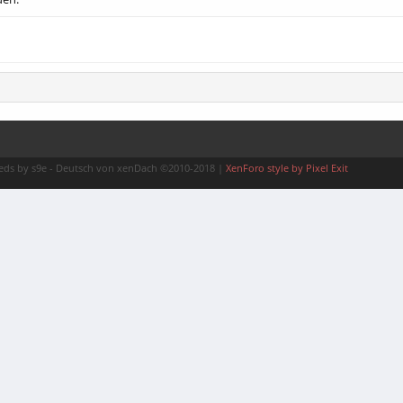
ds by s9e
-
Deutsch von xenDach
©2010-2018
|
XenForo style by Pixel Exit