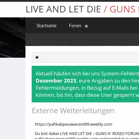
LIVE AND LET DIE
/ GUNS
Startseite
Foren
Aktuell häufen sich bei uns System-Fehler
Dezember 2023
, eure Angaben zu den hin
Fehlermeldungen, in Bezug auf E-Mails bei
können, bis hin, dass diese User gesperrt 
Externe Weiterleitungen
https://pafikabpesawaran009.weebly.com
Du bist dabei LIVE AND LET DIE :: GUNS N' ROSES FORUM 
pafikabpesawaran009.weebly.com weitergeleitet zu wer