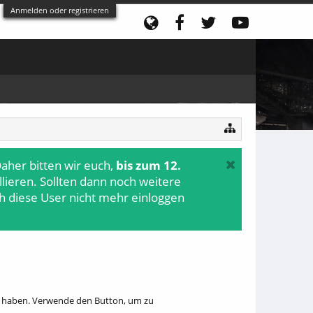
Anmelden oder registrieren
aher bitten wir euch,
bis zum 12.
ollieren. Sollten dann noch weitere
h diese User nicht mehr einloggen
hr haben. Verwende den Button, um zu