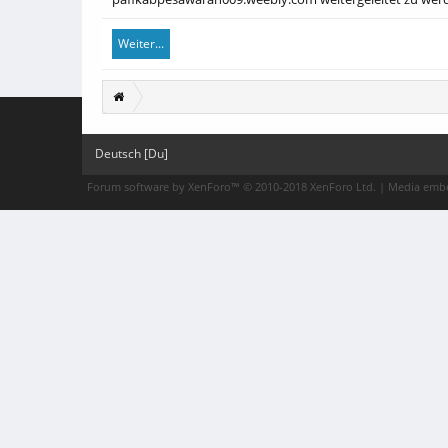
Weiter...
Deutsch [Du]
Forum software by XenForo™
© 2010-2018 XenForo Ltd.
|
Media embe