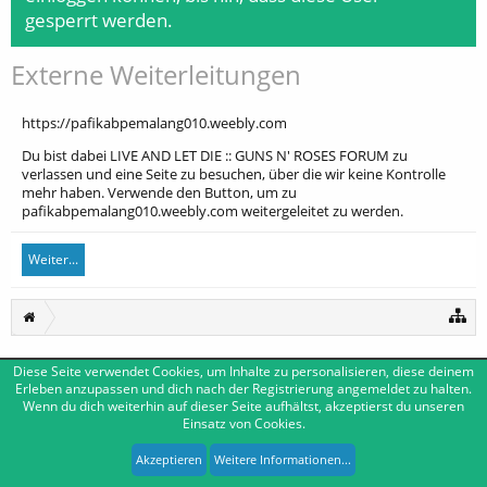
gesperrt werden.
Externe Weiterleitungen
https://pafikabpemalang010.weebly.com
Du bist dabei LIVE AND LET DIE :: GUNS N' ROSES FORUM zu
verlassen und eine Seite zu besuchen, über die wir keine Kontrolle
mehr haben. Verwende den Button, um zu
pafikabpemalang010.weebly.com weitergeleitet zu werden.
Weiter...
Diese Seite verwendet Cookies, um Inhalte zu personalisieren, diese deinem
Deutsch [Du]
Kontakt
Erleben anzupassen und dich nach der Registrierung angemeldet zu halten.
Wenn du dich weiterhin auf dieser Seite aufhältst, akzeptierst du unseren
Impressum
Nutzungsbedingungen
Datenschutzerklärung
Einsatz von Cookies.
Forum software by XenForo™
|
Media embeds by s9e
-
Deutsch von xenDach
XenForo style by Pixel Exit
Akzeptieren
Weitere Informationen...