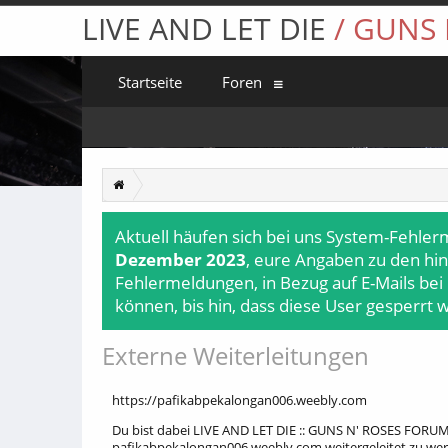
LIVE AND LET DIE
/ GUNS
Startseite
Foren
Aktuell häufen sich bei uns System-Fehler
Dezember 2023
, eure Angaben zu den hin
Fehlermeldungen, in Bezug auf E-Mails bei
können, bis hin, dass diese User gesperrt 
Externe Weiterleitungen
https://pafikabpekalongan006.weebly.com
Du bist dabei LIVE AND LET DIE :: GUNS N' ROSES FORUM 
pafikabpekalongan006.weebly.com weitergeleitet zu we