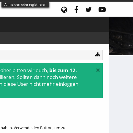
Anmelden oder registrieren
aher bitten wir euch,
bis zum 12.
ollieren. Sollten dann noch weitere
h diese User nicht mehr einloggen
hr haben. Verwende den Button, um zu