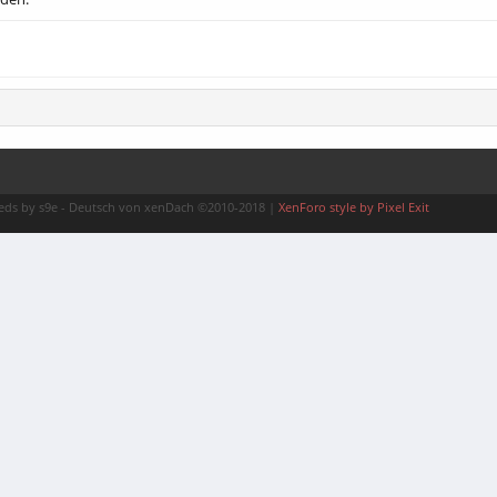
ds by s9e
-
Deutsch von xenDach
©2010-2018
|
XenForo style by Pixel Exit