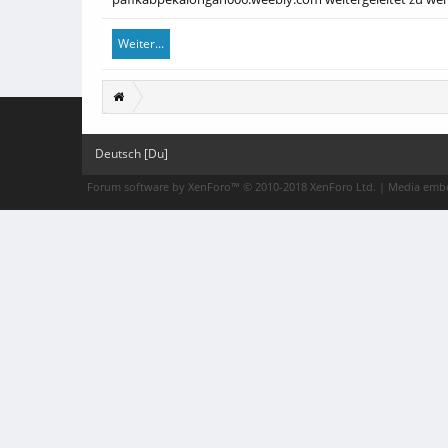
Weiter...
Deutsch [Du]
Forum software by XenForo™
© 2010-2018 XenForo Ltd.
|
Media embe