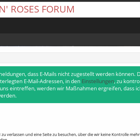
 N' ROSES FORUM
meldungen, dass E-Mails nicht zugestellt werden können. D
terlegten E-Mail-Adressen, in den
Einstellungen
, zu kontr
 uns eintreffen, werden wir Maßnahmen ergreifen, dass ic
werden.
zu verlassen und eine Seite zu besuchen, über die wir keine Kontrolle me
rden.