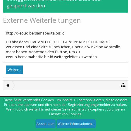
gesperrt werden.
Externe Weiterleitungen
http://xeouo.bersamaberita.biz.id
Du bist dabei LIVE AND LET DIE :: GUNS N' ROSES FORUM zu
verlassen und eine Seite zu besuchen, über die wir keine Kontrolle
mehr haben. Verwende den Button, um zu
xeouo.bersamaberita.biz.id weitergeleitet zu werden.
Weiter...
Diese Seite verwendet Cookies, um Inhalte zu personalisieren, diese deinem
Deutsch [Du]
Kontakt
Erleben anzupassen und dich nach der Registrierung angemeldet zu halten.
Wenn du dich weiterhin auf dieser Seite aufhältst, akzeptierst du unseren
Impressum
Nutzungsbedingungen
Datenschutzerklärung
Einsatz von Cookies.
Forum software by XenForo™
|
Media embeds by s9e
-
Deutsch von xenDach
XenForo style by Pixel Exit
Akzeptieren
Weitere Informationen...