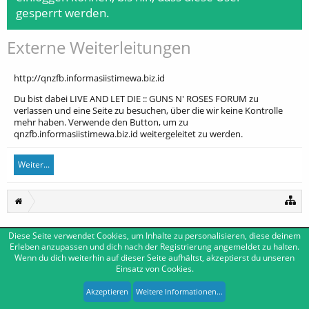
gesperrt werden.
Externe Weiterleitungen
http://qnzfb.informasiistimewa.biz.id
Du bist dabei LIVE AND LET DIE :: GUNS N' ROSES FORUM zu
verlassen und eine Seite zu besuchen, über die wir keine Kontrolle
mehr haben. Verwende den Button, um zu
qnzfb.informasiistimewa.biz.id weitergeleitet zu werden.
Weiter...
Diese Seite verwendet Cookies, um Inhalte zu personalisieren, diese deinem
Deutsch [Du]
Kontakt
Erleben anzupassen und dich nach der Registrierung angemeldet zu halten.
Wenn du dich weiterhin auf dieser Seite aufhältst, akzeptierst du unseren
Impressum
Nutzungsbedingungen
Datenschutzerklärung
Einsatz von Cookies.
Forum software by XenForo™
|
Media embeds by s9e
-
Deutsch von xenDach
XenForo style by Pixel Exit
Akzeptieren
Weitere Informationen...