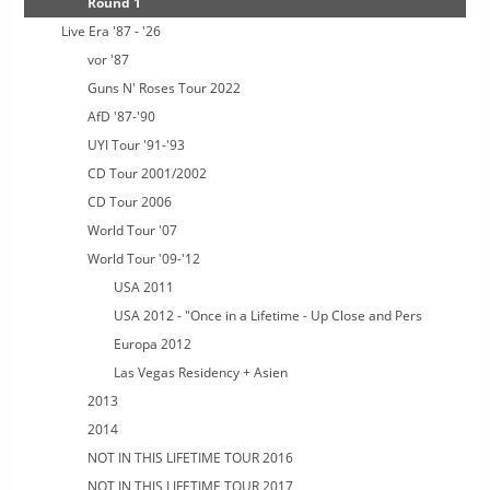
Round 1
Live Era '87 - '26
vor '87
Guns N' Roses Tour 2022
AfD '87-'90
UYI Tour '91-'93
CD Tour 2001/2002
CD Tour 2006
World Tour '07
World Tour '09-'12
USA 2011
USA 2012 - "Once in a Lifetime - Up Close and Pers
Europa 2012
Las Vegas Residency + Asien
2013
2014
NOT IN THIS LIFETIME TOUR 2016
NOT IN THIS LIFETIME TOUR 2017