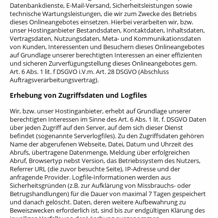
Datenbankdienste, E-Mail-Versand, Sicherheitsleistungen sowie
technische Wartungsleistungen, die wir zum Zwecke des Betriebs
dieses Onlineangebotes einsetzen.
Hierbei verarbeiten wir, bzw.
unser Hostinganbieter Bestandsdaten, Kontaktdaten, Inhaltsdaten,
Vertragsdaten, Nutzungsdaten, Meta- und Kommunikationsdaten
von Kunden, Interessenten und Besuchern dieses Onlineangebotes
auf Grundlage unserer berechtigten Interessen an einer effizienten
und sicheren Zurverfügungstellung dieses Onlineangebotes gem.
Art. 6 Abs. 1 lit. f DSGVO i.V.m. Art. 28 DSGVO (Abschluss
Auftragsverarbeitungsvertrag).
Erhebung von Zugriffsdaten und Logfiles
Wir, bzw. unser Hostinganbieter, erhebt auf Grundlage unserer
berechtigten Interessen im Sinne des Art. 6 Abs. 1 lit. f. DSGVO Daten
über jeden Zugriff auf den Server, auf dem sich dieser Dienst
befindet (sogenannte Serverlogfiles). Zu den Zugriffsdaten gehören
Name der abgerufenen Webseite, Datei, Datum und Uhrzeit des
Abrufs, übertragene Datenmenge, Meldung über erfolgreichen
Abruf, Browsertyp nebst Version, das Betriebssystem des Nutzers,
Referrer URL (die zuvor besuchte Seite), IP-Adresse und der
anfragende Provider.
Logfile-Informationen werden aus
Sicherheitsgründen (z.B. zur Aufklärung von Missbrauchs- oder
Betrugshandlungen) für die Dauer von maximal 7 Tagen gespeichert
und danach gelöscht. Daten, deren weitere Aufbewahrung zu
Beweiszwecken erforderlich ist, sind bis zur endgültigen Klärung des