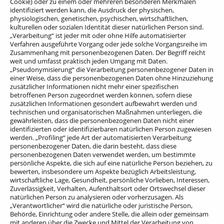
Cookie) oder zu einem oder mehreren besonderen Merkmalen
identifiziert werden kann, die Ausdruck der physischen,
physiologischen, genetischen, psychischen, wirtschaftlichen,
kulturellen oder sozialen Identität dieser natürlichen Person sind.
„Verarbeitung“ ist jeder mit oder ohne Hilfe automatisierter
Verfahren ausgeführte Vorgang oder jede solche Vorgangsreihe im
Zusammenhang mit personenbezogenen Daten. Der Begriff reicht
weit und umfasst praktisch jeden Umgang mit Daten.
„Pseudonymisierung“ die Verarbeitung personenbezogener Daten in
einer Weise, dass die personenbezogenen Daten ohne Hinzuziehung
zusätzlicher Informationen nicht mehr einer spezifischen
betroffenen Person zugeordnet werden können, sofern diese
zusätzlichen Informationen gesondert aufbewahrt werden und
technischen und organisatorischen Maßnahmen unterliegen, die
gewährleisten, dass die personenbezogenen Daten nicht einer
identifizierten oder identifizierbaren natürlichen Person zugewiesen
werden. „Profiling“ jede Art der automatisierten Verarbeitung
personenbezogener Daten, die darin besteht, dass diese
personenbezogenen Daten verwendet werden, um bestimmte
persönliche Aspekte, die sich auf eine natürliche Person beziehen, zu
bewerten, insbesondere um Aspekte bezüglich Arbeitsleistung,
wirtschaftliche Lage, Gesundheit, persönliche Vorlieben, Interessen,
Zuverlässigkeit, Verhalten, Aufenthaltsort oder Ortswechsel dieser
natürlichen Person zu analysieren oder vorherzusagen. Als
„Verantwortlicher“ wird die natürliche oder juristische Person,
Behörde, Einrichtung oder andere Stelle, die allein oder gemeinsam
mit anderen über die Zwecke und Mittel der Verarbeitung von