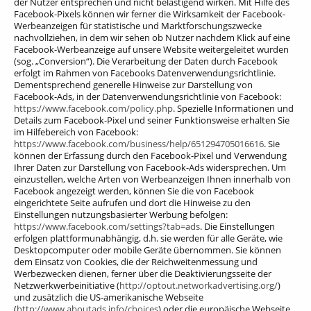
der Nutzer entsprechen und nicht belästigend wirken. Mit Hilfe des
Facebook-Pixels können wir ferner die Wirksamkeit der Facebook-
Werbeanzeigen für statistische und Marktforschungszwecke
nachvollziehen, in dem wir sehen ob Nutzer nachdem Klick auf eine
Facebook-Werbeanzeige auf unsere Website weitergeleitet wurden
(sog. „Conversion“). Die Verarbeitung der Daten durch Facebook
erfolgt im Rahmen von Facebooks Datenverwendungsrichtlinie.
Dementsprechend generelle Hinweise zur Darstellung von
Facebook-Ads, in der Datenverwendungsrichtlinie von Facebook:
https://www.facebook.com/policy.php
. Spezielle Informationen und
Details zum Facebook-Pixel und seiner Funktionsweise erhalten Sie
im Hilfebereich von Facebook:
https://www.facebook.com/business/help/651294705016616
. Sie
können der Erfassung durch den Facebook-Pixel und Verwendung
Ihrer Daten zur Darstellung von Facebook-Ads widersprechen. Um
einzustellen, welche Arten von Werbeanzeigen Ihnen innerhalb von
Facebook angezeigt werden, können Sie die von Facebook
eingerichtete Seite aufrufen und dort die Hinweise zu den
Einstellungen nutzungsbasierter Werbung befolgen:
https://www.facebook.com/settings?tab=ads
. Die Einstellungen
erfolgen plattformunabhängig, d.h. sie werden für alle Geräte, wie
Desktopcomputer oder mobile Geräte übernommen. Sie können
dem Einsatz von Cookies, die der Reichweitenmessung und
Werbezwecken dienen, ferner über die Deaktivierungsseite der
Netzwerkwerbeinitiative (
http://optout.networkadvertising.org/
)
und zusätzlich die US-amerikanische Webseite
(
http://www.aboutads.info/choices
) oder die europäische Webseite