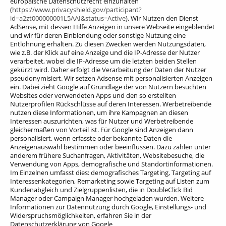
europäische Datenschutzrecht einzuhalten
(
https://www.privacyshield.gov/participant?
id=a2zt000000001L5AAI&status=Active
). Wir Nutzen den Dienst
AdSense, mit dessen Hilfe Anzeigen in unsere Webseite eingeblendet
und wir für deren Einblendung oder sonstige Nutzung eine
Entlohnung erhalten. Zu diesen Zwecken werden Nutzungsdaten,
wie z.B. der Klick auf eine Anzeige und die IP-Adresse der Nutzer
verarbeitet, wobei die IP-Adresse um die letzten beiden Stellen
gekürzt wird. Daher erfolgt die Verarbeitung der Daten der Nutzer
pseudonymisiert. Wir setzen Adsense mit personalisierten Anzeigen
ein. Dabei zieht Google auf Grundlage der von Nutzern besuchten
Websites oder verwendeten Apps und den so erstellten
Nutzerprofilen Rückschlüsse auf deren Interessen. Werbetreibende
nutzen diese Informationen, um ihre Kampagnen an diesen
Interessen auszurichten, was für Nutzer und Werbetreibende
gleichermaßen von Vorteil ist. Für Google sind Anzeigen dann
personalisiert, wenn erfasste oder bekannte Daten die
Anzeigenauswahl bestimmen oder beeinflussen. Dazu zählen unter
anderem frühere Suchanfragen, Aktivitäten, Websitebesuche, die
Verwendung von Apps, demografische und Standortinformationen.
Im Einzelnen umfasst dies: demografisches Targeting, Targeting auf
Interessenkategorien, Remarketing sowie Targeting auf Listen zum
Kundenabgleich und Zielgruppenlisten, die in DoubleClick Bid
Manager oder Campaign Manager hochgeladen wurden. Weitere
Informationen zur Datennutzung durch Google, Einstellungs- und
Widerspruchsmöglichkeiten, erfahren Sie in der
Datenschutzerklärung von Google