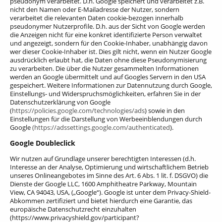
pseudonym verarbeitet. D.h. Google speichert und verarbeitet z.B.
nicht den Namen oder E-Mailadresse der Nutzer, sondern
verarbeitet die relevanten Daten cookie-bezogen innerhalb
pseudonymer Nutzerprofile. D.h. aus der Sicht von Google werden
die Anzeigen nicht für eine konkret identifizierte Person verwaltet
und angezeigt, sondern für den Cookie-Inhaber, unabhängig davon
wer dieser Cookie-Inhaber ist. Dies gilt nicht, wenn ein Nutzer Google
ausdrücklich erlaubt hat, die Daten ohne diese Pseudonymisierung
zu verarbeiten. Die über die Nutzer gesammelten Informationen
werden an Google übermittelt und auf Googles Servern in den USA
gespeichert. Weitere Informationen zur Datennutzung durch Google,
Einstellungs- und Widerspruchsmöglichkeiten, erfahren Sie in der
Datenschutzerklärung von Google
(
https://policies.google.com/technologies/ads
) sowie in den
Einstellungen für die Darstellung von Werbeeinblendungen durch
Google
(https://adssettings.google.com/authenticated
).
Google Doubleclick
Wir nutzen auf Grundlage unserer berechtigten Interessen (d.h.
Interesse an der Analyse, Optimierung und wirtschaftlichem Betrieb
unseres Onlineangebotes im Sinne des Art. 6 Abs. 1 lit. f. DSGVO) die
Dienste der Google LLC, 1600 Amphitheatre Parkway, Mountain
View, CA 94043, USA, („Google“).
Google ist unter dem Privacy-Shield-
Abkommen zertifiziert und bietet hierdurch eine Garantie, das
europäische Datenschutzrecht einzuhalten
(https://www.privacyshield.gov/participant?