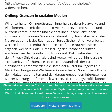
(
http://www.youronlinechoices.com/uk/your-ad-choices/
)
widersprechen.
Onlinepräsenzen in sozialen Medien
Wir unterhalten Onlinepräsenzen innerhalb sozialer Netzwerke und
Plattformen, um mit den dort aktiven Kunden, Interessenten und
Nutzern kommunizieren und sie dort über unsere Leistungen
informieren zu können. Wir weisen darauf hin, dass dabei Daten der
Nutzer außerhalb des Raumes der Europäischen Union verarbeitet
werden können. Hierdurch können sich für die Nutzer Risiken
ergeben, weil so z.B. die Durchsetzung der Rechte der Nutzer
erschwert werden könnte. Im Hinblick auf US-Anbieter die unter
dem Privacy-Shield zertifiziert sind, weisen wir darauf hin, dass sie
sich damit verpflichten, die Datenschutzstandards der EU
einzuhalten. Ferner werden die Daten der Nutzer im Regelfall für
Marktforschungs- und Werbezwecke verarbeitet. So können z.B. aus
dem Nutzungsverhalten und sich daraus ergebenden Interessen der
Nutzer Nutzungsprofile erstellt werden. Die Nutzungsprofile können
wiederum verwendet werden, um z.B. Werbeanzeigen innerhalb und
Diese Seite verwendet Cookies, um Inhalte zu personalisieren, diese deinem
außerhalb der Plattformen zu schalten, die mutmaßlich den
Erleben anzupassen und dich nach der Registrierung angemeldet zu halten.
Interessen der Nutzer entsprechen. Zu diesen Zwecken werden im
Wenn du dich weiterhin auf dieser Seite aufhältst, akzeptierst du unseren
Regelfall Cookies auf den Rechnern der Nutzer gespeichert, in denen
Einsatz von Cookies.
das Nutzungsverhalten und die Interessen der Nutzer gespeichert
werden. Ferner können in den Nutzungsprofilen auch Daten
Akzeptieren
Weitere Informationen...
unabhängig der von den Nutzern verwendeten Geräte gespeichert