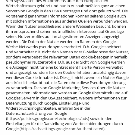
Vertragsstaaten des Abkommens über den Europäischen
Wirtschaftsraum gekürzt und nur in Ausnahmefällen ganz an einen
Server von Google in den USA übertragen und dort gekürzt wird. Die
vorstehend genannten Informationen können seitens Google auch
mit solchen Informationen aus anderen Quellen verbunden werden.
Wenn der Nutzer anschließend andere Webseiten besucht, können
ihm entsprechend seiner mutmaßlichen Interessen auf Grundlage
seines Nutzerprofiles auf ihn abgestimmten Anzeigen angezeigt
werden. Die Daten der Nutzer werden im Rahmen des Google-
Werbe-Netzwerks pseudonym verarbeitet. D.h. Google speichert
und verarbeitet z.B. nicht den Namen oder E-Mailadresse der Nutzer,
sondern verarbeitet die relevanten Daten cookie-bezogen innerhalb
pseudonymer Nutzerprofile. D.h. aus der Sicht von Google werden
die Anzeigen nicht für eine konkret identifizierte Person verwaltet
und angezeigt, sondern für den Cookie-Inhaber, unabhängig davon
wer dieser Cookie-Inhaber ist. Dies gilt nicht, wenn ein Nutzer Google
ausdrücklich erlaubt hat, die Daten ohne diese Pseudonymisierung
zu verarbeiten. Die von Google-Marketing-Services über die Nutzer
gesammelten Informationen werden an Google übermittelt und auf
Googles Servern in den USA gespeichert. Weitere Informationen zur
Datennutzung durch Google, Einstellungs- und
Widerspruchsmöglichkeiten, erfahren Sie in der
Datenschutzerklärung von Google
(
https://policies.google.com/technologies/ads
) sowie in den
Einstellungen für die Darstellung von Werbeeinblendungen durch
Google
(https://adssettings.google.com/authenticated
).