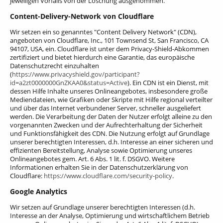
jeweiligen Vorfalls von der Löschung ausgenommen.
Content-Delivery-Network von Cloudflare
Wir setzen ein so genanntes "Content Delivery Network" (CDN),
angeboten von Cloudflare, Inc., 101 Townsend St, San Francisco, CA
94107, USA, ein. Cloudflare ist unter dem Privacy-Shield-Abkommen
zertifiziert und bietet hierdurch eine Garantie, das europäische
Datenschutzrecht einzuhalten
(
https://www.privacyshield.gov/participant?
id=a2zt0000000GnZKAA0&status=Active
).
Ein CDN ist ein Dienst, mit
dessen Hilfe Inhalte unseres Onlineangebotes, insbesondere große
Mediendateien, wie Grafiken oder Skripte mit Hilfe regional verteilter
und über das Internet verbundener Server, schneller ausgeliefert
werden. Die Verarbeitung der Daten der Nutzer erfolgt alleine zu den
vorgenannten Zwecken und der Aufrechterhaltung der Sicherheit
und Funktionsfähigkeit des CDN. Die Nutzung erfolgt auf Grundlage
unserer berechtigten Interessen, d.h. Interesse an einer sicheren und
effizienten Bereitstellung, Analyse sowie Optimierung unseres
Onlineangebotes gem. Art. 6 Abs. 1 lit. f. DSGVO. Weitere
Informationen erhalten Sie in der Datenschutzerklärung von
Cloudflare:
https://www.cloudflare.com/security-policy
.
Google Analytics
Wir setzen auf Grundlage unserer berechtigten Interessen (d.h.
Interesse an der Analyse, Optimierung und wirtschaftlichem Betrieb