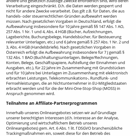
andere und gesetzlich zulässige Zwecke erforderlich sind, wird deren
Verarbeitung eingeschränkt. D.h. die Daten werden gesperrt und
nicht für andere Zwecke verarbeitet. Das gilt z.B. für Daten, die aus
handels- oder steuerrechtlichen Gründen aufbewahrt werden
müssen. Nach gesetzlichen Vorgaben in Deutschland, erfolgt die
Aufbewahrung insbesondere für 10 Jahre gemäß §§ 147 Abs. 1 AO,
257 Abs. 1 Nr. 1 und 4, Abs. 4 HGB (Bücher, Aufzeichnungen,
Lageberichte, Buchungsbelege, Handelsbücher, für Besteuerung
relevanter Unterlagen, etc.) und 6 Jahre gemäß § 257 Abs. 1 Nr. 2 und
3, Abs. 4 HGB (Handelsbriefe). Nach gesetzlichen Vorgaben in
Österreich erfolgt die Aufbewahrung insbesondere für 7 J gemäß §
132 Abs. 1 BAO (Buchhaltungsunterlagen, Belege/Rechnungen,
Konten, Belege, Geschäftspapiere, Aufstellung der Einnahmen und
Ausgaben, etc.), für 22 Jahre im Zusammenhang mit Grundstücken
und für 10 Jahre bei Unterlagen im Zusammenhang mit elektronisch
erbrachten Leistungen, Telekommunikations-, Rundfunk- und
Fernsehleistungen, die an Nichtunternehmer in EU-Mitgliedstaaten
erbracht werden und für die der Mini-One-Stop-Shop (MOSS) in
Anspruch genommen wird.
Teilnahme an Affiliate-Partnerprogrammen
Innerhalb unseres Onlineangebotes setzen wir auf Grundlage
unserer berechtigten Interessen (d.h. Interesse an der Analyse,
Optimierung und wirtschaftlichem Betrieb unseres
Onlineangebotes) gem. Art. 6 Abs. 1 lit. f DSGVO branchenübliche
Trackingmaßnahmen ein, soweit diese für den Betrieb des