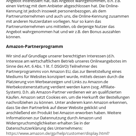
Angebot interessiert hat, das Angebot wahrgenommen, d.h. z.B.
einen Vertrag mit dem Anbieter abgeschlossen hat. Die Online-
Kennung ist jedoch insoweit personenbezogen, als dem
Partnerunternehmen und auch uns, die Online-Kennung zusammen
mit anderen Nutzerdaten vorliegen. Nur so kann das
Partnerunternehmen uns mitteilen, ob derjenige Nutzer das
Angebot wahrgenommen hat und wir z.B. den Bonus auszahlen
können.
Amazon-Partnerprogramm
Wir sind auf Grundlage unserer berechtigten Interessen (d.h.
Interesse am wirtschaftlichem Betrieb unseres Onlineangebotes im
Sinne des Art. 6 Abs. 1 lit. f. DSGVO) Teilnehmer des
Partnerprogramms von Amazon EU, das zur Bereitstellung eines
Mediums für Websites konzipiert wurde, mittels dessen durch die
Platzierung von Werbeanzeigen und Links zu Amazon.de
Werbekostenerstattung verdient werden kann (sog. Affiliate-
System). D.h. als Amazon-Partner verdienen wir an qualifizierten
Käufen.
Amazon setzt Cookies ein, um die Herkunft der Bestellungen
nachvollziehen zu können. Unter anderem kann Amazon erkennen,
dass Sie den Partnerlink auf dieser Website geklickt und
anschließend ein Produkt bei Amazon erworben haben. Weitere
Informationen zur Datennutzung durch Amazon und
Widerspruchsmöglichkeiten erhalten Sie in der
Datenschutzerklärung des Unternehmens:
https://www.amazon.de/gp/help/customer/display.html?