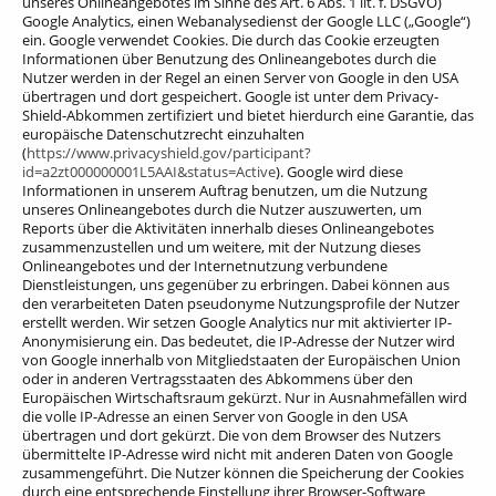
unseres Onlineangebotes im Sinne des Art. 6 Abs. 1 lit. f. DSGVO)
Google Analytics, einen Webanalysedienst der Google LLC („Google“)
ein. Google verwendet Cookies. Die durch das Cookie erzeugten
Informationen über Benutzung des Onlineangebotes durch die
Nutzer werden in der Regel an einen Server von Google in den USA
übertragen und dort gespeichert.
Google ist unter dem Privacy-
Shield-Abkommen zertifiziert und bietet hierdurch eine Garantie, das
europäische Datenschutzrecht einzuhalten
(
https://www.privacyshield.gov/participant?
id=a2zt000000001L5AAI&status=Active
). Google wird diese
Informationen in unserem Auftrag benutzen, um die Nutzung
unseres Onlineangebotes durch die Nutzer auszuwerten, um
Reports über die Aktivitäten innerhalb dieses Onlineangebotes
zusammenzustellen und um weitere, mit der Nutzung dieses
Onlineangebotes und der Internetnutzung verbundene
Dienstleistungen, uns gegenüber zu erbringen. Dabei können aus
den verarbeiteten Daten pseudonyme Nutzungsprofile der Nutzer
erstellt werden. Wir setzen Google Analytics nur mit aktivierter IP-
Anonymisierung ein. Das bedeutet, die IP-Adresse der Nutzer wird
von Google innerhalb von Mitgliedstaaten der Europäischen Union
oder in anderen Vertragsstaaten des Abkommens über den
Europäischen Wirtschaftsraum gekürzt. Nur in Ausnahmefällen wird
die volle IP-Adresse an einen Server von Google in den USA
übertragen und dort gekürzt. Die von dem Browser des Nutzers
übermittelte IP-Adresse wird nicht mit anderen Daten von Google
zusammengeführt. Die Nutzer können die Speicherung der Cookies
durch eine entsprechende Einstellung ihrer Browser-Software