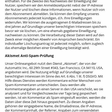
enthalten. Für die Zwecke des Nachweises der Einwilligung der
Nutzer, speichern wir den Anmeldezeitpunkt nebst der IP-Adresse
der Nutzer und löschen diese Informationen, wenn Nutzer sich von
dem Abonnement abmelden.
Sie können den Empfang unseres
Abonnemenets jederzeit kündigen, d.h. Ihre Einwilligungen
widerrufen. Wir können die ausgetragenen E-Mailadressen bis zu
drei Jahren auf Grundlage unserer berechtigten Interessen speichern
bevor wir sie löschen, um eine ehemals gegebene Einwilligung
nachweisen zu können. Die Verarbeitung dieser Daten wird auf den
Zweck einer möglichen Abwehr von Ansprüchen beschränkt. Ein
individueller Löschungsantrag ist jederzeit möglich, sofern zugleich
das ehemalige Bestehen einer Einwilligung bestätigt wird.
Akismet Anti-Spam-Prüfung
Unser Onlineangebot nutzt den Dienst „Akismet“, der von der
Automattic Inc., 60 29th Street #343, San Francisco, CA 94110, USA,
angeboten wird. Die Nutzung erfolgt auf Grundlage unserer
berechtigten Interessen im Sinne des Art. 6 Abs. 1 lit. f) DSGVO. Mit
Hilfe dieses Dienstes werden Kommentare echter Menschen von
Spam-Kommentaren unterschieden. Dazu werden alle
Kommentarangaben an einen Server in den USA verschickt, wo sie
analysiert und für Vergleichszwecke vier Tage lang gespeichert
werden. Ist ein Kommentar als Spam eingestuft worden, werden die
Daten über diese Zeit hinaus gespeichert. Zu diesen Angaben
gehören der eingegebene Name, die Emailadresse, die IP-Adresse,
der Kommentarinhalt, der Referrer, Angaben zum verwendeten