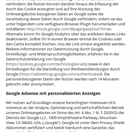
verhindern; die Nutzer können darüber hinaus die Erfassung der
durch das Cookie erzeugten und auf ihre Nutzung des
Onlineangebotes bezogenen Daten an Google sowie die
Verarbeitung dieser Daten durch Google verhindern, indem sie das
unter folgendem Link verfügbare Browser-Plugin herunterladen und
installieren:
http://tools.google.com/dlpage/gaoptout?hl=de
.
Alternativ könnt Ihr
Google Analytics über das anklicken dieses Links
deaktivieren
. Solltet Ihr in eurem Browser einmal die Cookiies oder
den Cache komplett löschen, mss der Link erneut angeklickt werden.
Weitere Informationen zur Datennutzung durch Google,
Einstellungs- und Widerspruchsmöglichkeiten, erfahren Sie in der
Datenschutzerklärung von Google
(
https://policies.google.com/technologies/ads
) sowie in den
Einstellungen für die Darstellung von Werbeeinblendungen durch
Google
(https://adssettings.google.com/authenticated
). Die
personenbezogenen Daten der Nutzer werden nach 14 Monaten
gelöscht oder anonymisiert.
Google Adsense mit personalisierten Anzeigen
Wir nutzen auf Grundlage unserer berechtigten Interessen (d.h.
Interesse an der Analyse, Optimierung und wirtschaftlichem Betrieb
unseres Onlineangebotes im Sinne des Art. 6 Abs. 1 lit. f. DSGVO) die
Dienste der Google LLC, 1600 Amphitheatre Parkway, Mountain
View, CA 94043, USA, („Google“).
Google ist unter dem Privacy-Shield-
Abkommen zertifiziert und bietet hierdurch eine Garantie, das