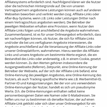
Affiliatesystems erforderlich sind. Nachfolgend klären wir die Nutzer
über die technischen Hintergründe auf.
Die von unseren
Vertragspartnern angebotene Leistungen können auch auf anderen
Webseiten beworben und verlinkt werden (sog. Affiliate-Links oder
After-Buy-Systeme, wenn z.B. Links oder Leistungen Dritter nach
einem Vertragsschluss angeboten werden). Die Betreiber der
jeweiligen Webseiten erhalten eine Provision, wenn Nutzer den
Affiliate-Links folgen und anschließend die Angebote wahrnehmen.
Zusammenfassend, ist es für unser Onlineangebot erforderlich, dass
wir nachverfolgen können, ob Nutzer, die sich für Affiliate-Links
und/oder die bei uns verfügbaren Angebote interessieren, die
Angebote anschließend auf die Veranlassung der Affiliate-Links oder
unserer Onlineplattform, wahrnehmen. Hierzu werden die Affiliate-
Links und unsere Angebote um bestimmte Werte ergänzt, die ein
Bestandteil des Links oder anderweitig, z.B. in einem Cookie, gesetzt
werden können. Zu den Werten gehören insbesondere die
Ausgangswebseite (Referrer), Zeitpunkt, eine Online-Kennung der
Betreiber der Webseite, auf der sich der Affiliate-Link befand, eine
Online-Kennung des jeweiligen Angebotes, eine Online-Kennung des
Nutzers, als auch Tracking-spezifische Werte wie z.B. Werbemittel-ID,
Partner-ID und Kategorisierungen. Bei der von uns verwendeten
Online-Kennungen der Nutzer, handelt es sich um pseudonyme
Werte. D.h. die Online-Kennungen enthalten selbst keine
personenbezogenen Daten wie Namen oder E-Mailadressen. Sie
helfen uns nur zu bestimmen ob derselbe Nutzer, der auf einen
Affiliate-Link geklickt oder sich über unser Onlineangebot für ein