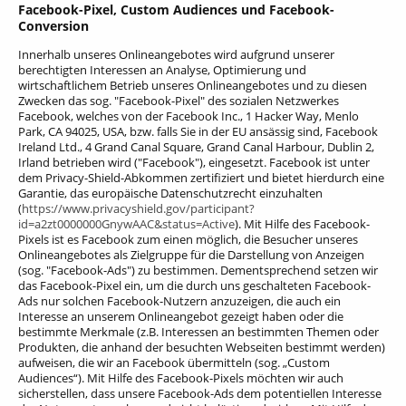
Facebook-Pixel, Custom Audiences und Facebook-
Conversion
Innerhalb unseres Onlineangebotes wird aufgrund unserer
berechtigten Interessen an Analyse, Optimierung und
wirtschaftlichem Betrieb unseres Onlineangebotes und zu diesen
Zwecken das sog. "Facebook-Pixel" des sozialen Netzwerkes
Facebook, welches von der Facebook Inc., 1 Hacker Way, Menlo
Park, CA 94025, USA, bzw. falls Sie in der EU ansässig sind, Facebook
Ireland Ltd., 4 Grand Canal Square, Grand Canal Harbour, Dublin 2,
Irland betrieben wird ("Facebook"), eingesetzt.
Facebook ist unter
dem Privacy-Shield-Abkommen zertifiziert und bietet hierdurch eine
Garantie, das europäische Datenschutzrecht einzuhalten
(
https://www.privacyshield.gov/participant?
id=a2zt0000000GnywAAC&status=Active
). Mit Hilfe des Facebook-
Pixels ist es Facebook zum einen möglich, die Besucher unseres
Onlineangebotes als Zielgruppe für die Darstellung von Anzeigen
(sog. "Facebook-Ads") zu bestimmen. Dementsprechend setzen wir
das Facebook-Pixel ein, um die durch uns geschalteten Facebook-
Ads nur solchen Facebook-Nutzern anzuzeigen, die auch ein
Interesse an unserem Onlineangebot gezeigt haben oder die
bestimmte Merkmale (z.B. Interessen an bestimmten Themen oder
Produkten, die anhand der besuchten Webseiten bestimmt werden)
aufweisen, die wir an Facebook übermitteln (sog. „Custom
Audiences“). Mit Hilfe des Facebook-Pixels möchten wir auch
sicherstellen, dass unsere Facebook-Ads dem potentiellen Interesse