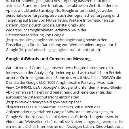
B. auf Ortsebene) geografisches Targeting basierend auf dem
aktuellen Standort, dem Inhalt auf der aktuellen Website oder der
App sowie aktuelle Suchbegriffe. Google unterbindet jedwedes
personalisierte Targeting, also auch demografisches Targeting und
Targeting auf Basis von Nutzerlisten. Weitere Informationen zur
Datennutzung durch Google, Einstellungs- und
Widerspruchsmöglichkeiten, erfahren Sie in der
Datenschutzerklärung von Google
(
https://policies.google.com/technologies/ads
) sowie in den
Einstellungen für die Darstellung von Werbeeinblendungen durch
Google
(https://adssettings.google.com/authenticated
).
Google AdWords und Conversion-Messung
Wir nutzen auf Grundlage unserer berechtigten Interessen (d.h.
Interesse an der Analyse, Optimierung und wirtschaftlichem Betrieb
unseres Onlineangebotes im Sinne des Art. 6 Abs. 1 lit. f. DSGVO) die
Dienste der Google LLC, 1600 Amphitheatre Parkway, Mountain
View, CA 94043, USA, („Google“).
Google ist unter dem Privacy-Shield-
Abkommen zertifiziert und bietet hierdurch eine Garantie, das
europäische Datenschutzrecht einzuhalten
(https://www.privacyshield.gov/participant?
id=a2zt000000001L5AAI&status=Active). Wir nutzen das
Onlinemarketingverfahren Google "AdWords", um Anzeigen im
Google-Werbe-Netzwerk zu platzieren (z.B., in Suchergebnissen, in
Videos, auf Webseiten, etc.), damit sie Nutzern angezeigt werden, die
ein mutmaßliches Interesse an den Anzeigen haben. Dies erlaubt uns