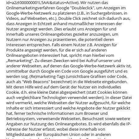
id=a2zt000000001L5AAI&status=Active). Wir nutzen das
Onlinemarketingverfahren Google "Doubleclick", um Anzeigen im
Google-Werbe-Netzwerk zu platzieren (z.B., in Suchergebnissen, in
Videos, auf Webseiten, etc.). Double Click zeichnet sich dadurch aus,
dass Anzeigen in Echtzeit anhand mutmaßlicher Interessen der
Nutzer angezeigt werden. Dies erlaubt uns Anzeigen für und
innerhalb unseres Onlineangebotes gezielter anzuzeigen, um
Nutzern nur Anzeigen zu präsentieren, die potentiell deren
Interessen entsprechen. Falls einem Nutzer z.B. Anzeigen für
Produkte angezeigt werden, für die er sich auf anderen
Onlineangeboten interessiert hat, spricht man hierbei vom
„Remarketing“. Zu diesen Zwecken wird bei Aufruf unserer und
anderer Webseiten, auf denen das Google-Werbe-Netzwerk aktiv ist,
unmittelbar durch Google ein Code von Google ausgeführt und es
werden sog. (Re)marketing-Tags (unsichtbare Grafiken oder Code,
auch als "Web Beacons" bezeichnet) in die Webseite eingebunden.
Mit deren Hilfe wird auf dem Gerät der Nutzer ein individuelles
Cookie, d.h. eine kleine Datei abgespeichert (statt Cookies können
auch vergleichbare Technologien verwendet werden). In dieser Datei
wird vermerkt, welche Webseiten der Nutzer aufgesucht, für welche
Inhalte er sich interessiert und welche Angebote der Nutzer geklickt
hat, ferner technische Informationen zum Browser und
Betriebssystem, verweisende Webseiten, Besuchszeit sowie weitere
Angaben zur Nutzung des Onlineangebotes. Es wird ebenfalls die IP-
Adresse der Nutzer erfasst, wobei diese innerhalb von
Mitgliedstaaten der Europäischen Union oder in anderen