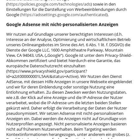
(
https://policies.google.com/technologies/ads
) sowie in den
Einstellungen für die Darstellung von Werbeeinblendungen durch
Google
(https://adssettings.google.com/authenticated
).
Google Adsense mit nicht-personalisierten Anzeigen
Wir nutzen auf Grundlage unserer berechtigten Interessen (d.h.
Interesse an der Analyse, Optimierung und wirtschaftlichem Betrieb
unseres Onlineangebotes im Sinne des Art. 6 Abs. 1 lit. f. DSGVO) die
Dienste der Google LLC, 1600 Amphitheatre Parkway, Mountain
View, CA 94043, USA, („Google“).
Google ist unter dem Privacy-Shield-
Abkommen zertifiziert und bietet hierdurch eine Garantie, das
europäische Datenschutzrecht einzuhalten
(https://www.privacyshield.gov/participant?
id=a2zt000000001L5AAI&status=Active). Wir Nutzen den Dienst
AdSense, mit dessen Hilfe Anzeigen in unsere Webseite eingeblendet
und wir für deren Einblendung oder sonstige Nutzung eine
Entlohnung erhalten. Zu diesen Zwecken werden Nutzungsdaten,
wie z.B. der Klick auf eine Anzeige und die IP-Adresse der Nutzer
verarbeitet, wobei die IP-Adresse um die letzten beiden Stellen
gekürzt wird. Daher erfolgt die Verarbeitung der Daten der Nutzer
pseudonymisiert. Wir setzen Adsense mit nicht-personalisierten
Anzeigen ein. Dabei werden die Anzeigen nicht auf Grundlage von
Nutzerprofilen angezeigt. Nicht personalisierte Anzeigen basieren
nicht auf früherem Nutzerverhalten. Beim Targeting werden
Kontextinformationen herangezogen, unter anderem ein grobes (z.