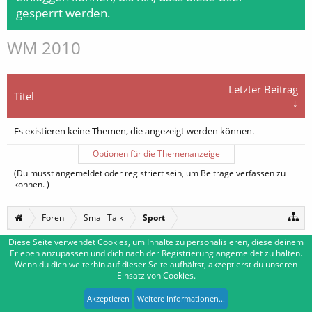
gesperrt werden.
WM 2010
Letzter Beitrag
Titel
↓
Es existieren keine Themen, die angezeigt werden können.
Optionen für die Themenanzeige
(Du musst angemeldet oder registriert sein, um Beiträge verfassen zu
können. )
Foren
Small Talk
Sport
Diese Seite verwendet Cookies, um Inhalte zu personalisieren, diese deinem
Erleben anzupassen und dich nach der Registrierung angemeldet zu halten.
Deutsch [Du]
Kontakt
Wenn du dich weiterhin auf dieser Seite aufhältst, akzeptierst du unseren
Einsatz von Cookies.
Impressum
Nutzungsbedingungen
Datenschutzerklärung
Forum software by XenForo™
|
Media embeds by s9e
-
Deutsch von xenDach
Akzeptieren
Weitere Informationen...
XenForo style by Pixel Exit