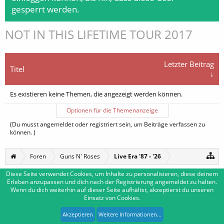
gesperrt werden.
NOT IN THIS LIFETIME TOUR 2017
Letzter Beitrag
Titel
↓
Es existieren keine Themen, die angezeigt werden können.
Optionen für die Themenanzeige
(Du musst angemeldet oder registriert sein, um Beiträge verfassen zu
können. )
Foren
Guns N' Roses
Live Era '87 - '26
Diese Seite verwendet Cookies, um Inhalte zu personalisieren, diese deinem
Erleben anzupassen und dich nach der Registrierung angemeldet zu halten.
Deutsch [Du]
Kontakt
Wenn du dich weiterhin auf dieser Seite aufhältst, akzeptierst du unseren
Einsatz von Cookies.
Impressum
Nutzungsbedingungen
Datenschutzerklärung
Forum software by XenForo™
|
Media embeds by s9e
-
Deutsch von xenDach
Akzeptieren
Weitere Informationen...
XenForo style by Pixel Exit