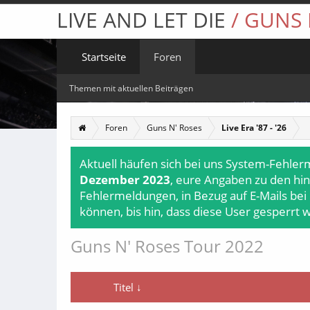
LIVE AND LET DIE
/ GUNS
Startseite
Foren
Themen mit aktuellen Beiträgen
Foren
Guns N' Roses
Live Era '87 - '26
Aktuell häufen sich bei uns System-Fehler
Dezember 2023
, eure Angaben zu den hin
Fehlermeldungen, in Bezug auf E-Mails bei
können, bis hin, dass diese User gesperrt 
Guns N' Roses Tour 2022
Titel ↓