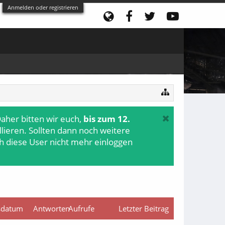
Anmelden oder registrieren
aher bitten wir euch,
bis zum 12.
ollieren. Sollten dann noch weitere
h diese User nicht mehr einloggen
gsdatum
Antworten
Aufrufe
Letzter Beitrag