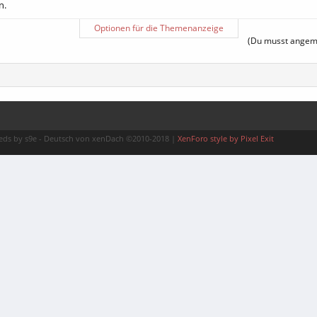
n.
Optionen für die Themenanzeige
(Du musst angemel
ds by s9e
-
Deutsch von xenDach
©2010-2018
|
XenForo style by Pixel Exit