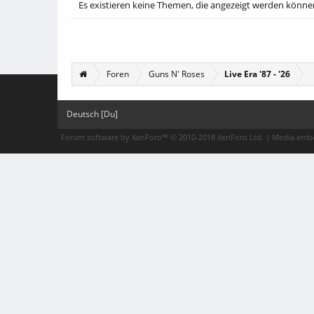
Es existieren keine Themen, die angezeigt werden könne
Foren
Guns N' Roses
Live Era '87 - '26
Deutsch [Du]
Forum software by XenForo™
© 2010-2018 XenForo Ltd.
|
Media embe