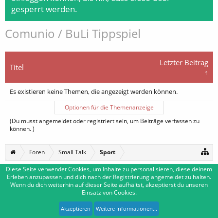
gesperrt werden.
Comunio / BuLi Tippspiel
Letzter Beitrag
Titel
↑
Es existieren keine Themen, die angezeigt werden können.
Optionen für die Themenanzeige
(Du musst angemeldet oder registriert sein, um Beiträge verfassen zu
können. )
Foren
Small Talk
Sport
Diese Seite verwendet Cookies, um Inhalte zu personalisieren, diese deinem
Erleben anzupassen und dich nach der Registrierung angemeldet zu halten.
Deutsch [Du]
Kontakt
Wenn du dich weiterhin auf dieser Seite aufhältst, akzeptierst du unseren
Einsatz von Cookies.
Impressum
Nutzungsbedingungen
Datenschutzerklärung
Forum software by XenForo™
|
Media embeds by s9e
-
Deutsch von xenDach
Akzeptieren
Weitere Informationen...
XenForo style by Pixel Exit