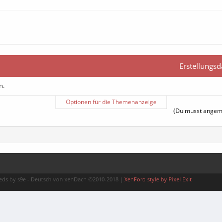
Erstellungs
n.
Optionen für die Themenanzeige
(Du musst angemel
ds by s9e
-
Deutsch von xenDach
©2010-2018
|
XenForo style by Pixel Exit