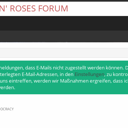
 N' ROSES FORUM
meldungen, dass E-Mails nicht zugestellt werden können. D
terlegten E-Mail-Adressen, in den
Einstellungen
, zu kontr
 uns eintreffen, werden wir Maßnahmen ergreifen, dass ic
werden.
EMOCRACY