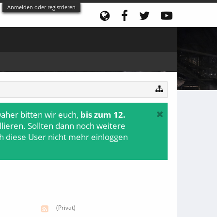
Anmelden oder registrieren
aher bitten wir euch,
bis zum 12.
ollieren. Sollten dann noch weitere
h diese User nicht mehr einloggen
(Privat)