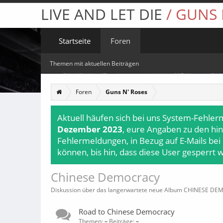
LIVE AND LET DIE
/ GUNS
Startseite
Foren
Themen mit aktuellen Beiträgen
Foren
Guns N' Roses
Aktuell häufen sich bei uns System-Fehler
Dezember 2023
, eure Angaben zu den hin
Fehlermeldungen, in Bezug auf E-Mails bei
können, bis hin, dass diese User gesperrt 
Chinese Democracy
Diskussion über das langerwartete neue Album CHINESE D
Road to Chinese Democracy
Themen:
–
Beiträge:
–