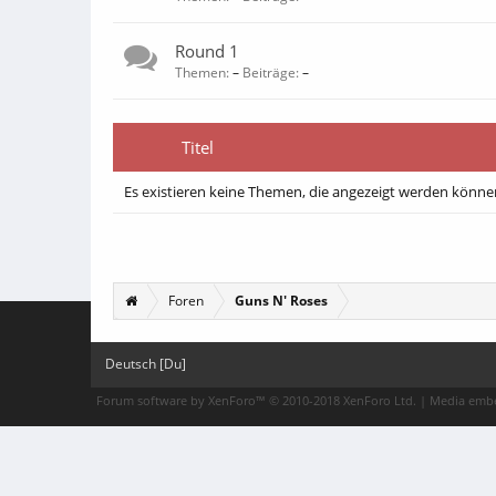
Round 1
Themen:
–
Beiträge:
–
Titel
Es existieren keine Themen, die angezeigt werden könne
Foren
Guns N' Roses
Deutsch [Du]
Forum software by XenForo™
© 2010-2018 XenForo Ltd.
|
Media embe