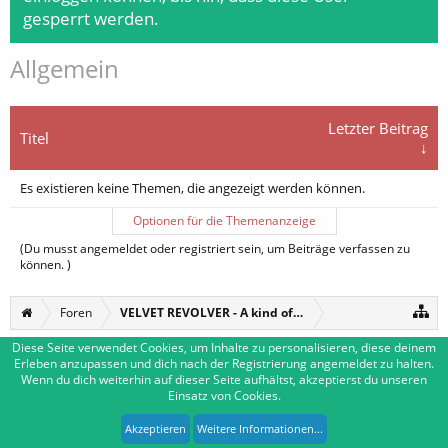
gesperrt werden.
Allgemein
Letzter Beitrag
Titel
↓
Es existieren keine Themen, die angezeigt werden können.
Optionen für die Themenanzeige
(Du musst angemeldet oder registriert sein, um Beiträge verfassen zu
können. )
Foren
VELVET REVOLVER - A kind of reunion
Diese Seite verwendet Cookies, um Inhalte zu personalisieren, diese deinem
Erleben anzupassen und dich nach der Registrierung angemeldet zu halten.
Deutsch [Du]
Kontakt
Wenn du dich weiterhin auf dieser Seite aufhältst, akzeptierst du unseren
Einsatz von Cookies.
Impressum
Nutzungsbedingungen
Datenschutzerklärung
Forum software by XenForo™
|
Media embeds by s9e
-
Deutsch von xenDach
Akzeptieren
Weitere Informationen...
XenForo style by Pixel Exit