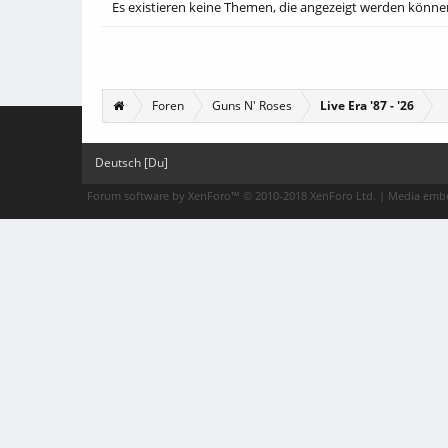
Es existieren keine Themen, die angezeigt werden könne
Foren
Guns N' Roses
Live Era '87 - '26
Deutsch [Du]
Forum software by XenForo™
© 2010-2018 XenForo Ltd.
|
Media embe