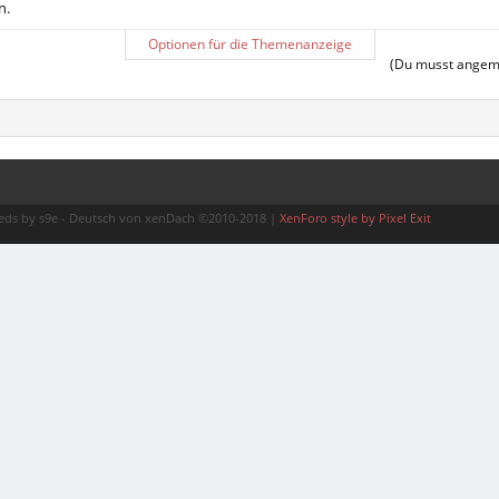
n.
Optionen für die Themenanzeige
(Du musst angemel
ds by s9e
-
Deutsch von xenDach
©2010-2018
|
XenForo style by Pixel Exit