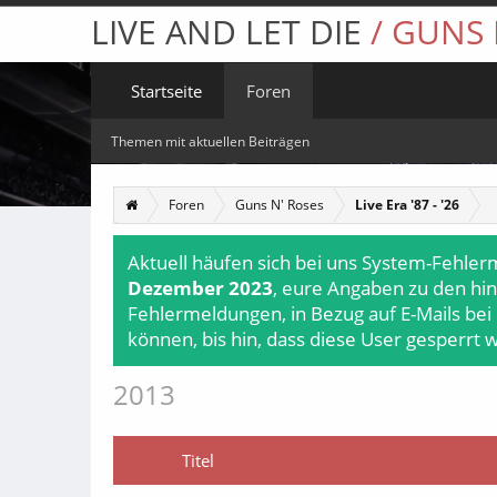
LIVE AND LET DIE
/ GUNS
Startseite
Foren
Themen mit aktuellen Beiträgen
Foren
Guns N' Roses
Live Era '87 - '26
Aktuell häufen sich bei uns System-Fehler
Dezember 2023
, eure Angaben zu den hin
Fehlermeldungen, in Bezug auf E-Mails bei
können, bis hin, dass diese User gesperrt 
2013
Titel