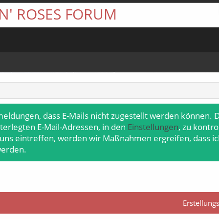
 N' ROSES FORUM
meldungen, dass E-Mails nicht zugestellt werden können. D
terlegten E-Mail-Adressen, in den
Einstellungen
, zu kontr
 uns eintreffen, werden wir Maßnahmen ergreifen, dass ic
werden.
Erstellun