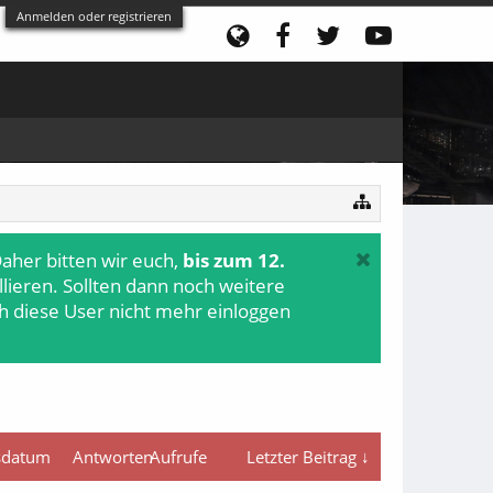
Anmelden oder registrieren
aher bitten wir euch,
bis zum 12.
ollieren. Sollten dann noch weitere
h diese User nicht mehr einloggen
gsdatum
Antworten
Aufrufe
Letzter Beitrag ↓