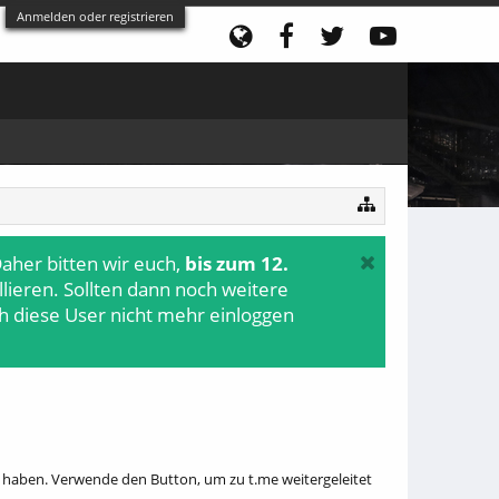
Anmelden oder registrieren
aher bitten wir euch,
bis zum 12.
ollieren. Sollten dann noch weitere
h diese User nicht mehr einloggen
r haben. Verwende den Button, um zu t.me weitergeleitet