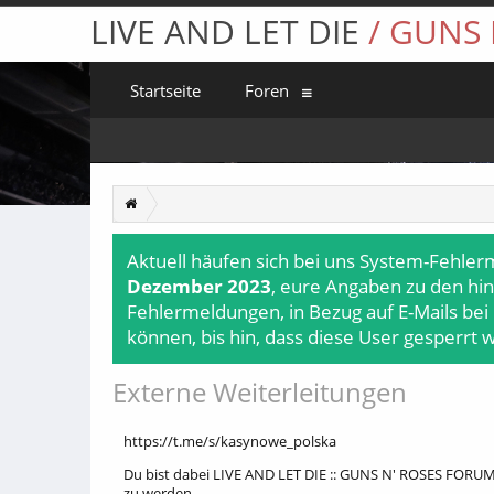
LIVE AND LET DIE
/ GUNS
Startseite
Foren
Aktuell häufen sich bei uns System-Fehler
Dezember 2023
, eure Angaben zu den hin
Fehlermeldungen, in Bezug auf E-Mails bei
können, bis hin, dass diese User gesperrt 
Externe Weiterleitungen
https://t.me/s/kasynowe_polska
Du bist dabei LIVE AND LET DIE :: GUNS N' ROSES FORUM 
zu werden.