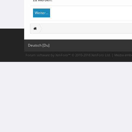
Weiter...
Deutsch [Du]
Forum software by XenForo™
© 2010-2018 XenForo Ltd.
|
Media embe