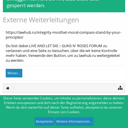
gesperrt werden.
Externe Weiterleitungen
https://lawhub.ru/integrity-mostbet-moral-compass-stand-by-your-
principles/
Du bist dabei LIVE AND LET DIE :: GUNS N' ROSES FORUM zu
verlassen und eine Seite zu besuchen, über die wir keine Kontrolle
mehr haben. Verwende den Button, um zu lawhub.ru weitergeleitet
zu werden.
Weiter...
Diese Seite verwendet Cookies, um Inhalte zu personalisieren, diese deinem
Erleben anzupassen und dich nach der Registrierung angemeldet zu halten.
Deutsch [Du]
Kontakt
Wenn du dich weiterhin auf dieser Seite aufhältst, akzeptierst du unseren
Einsatz von Cookies.
Impressum
Nutzungsbedingungen
Datenschutzerklärung
Forum software by XenForo™
|
Media embeds by s9e
-
Deutsch von xenDach
Akzeptieren
Weitere Informationen...
XenForo style by Pixel Exit